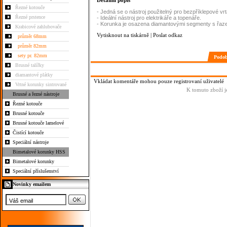
Detailní popis
Řezné kotouče
- Jedná se o nástroj použitelný pro bezpříklepové v
Řezné prstence
- Ideální nástroj pro elektrikáře a topenáře.
- Korunka je osazena diamantovými segmenty s řa
Krabicové zahlubovače
Vytisknout na tiskárně
|
Poslat odkaz
průměr 68mm
průměr 82mm
sety pr. 82mm
Podobn
Brusné talířky
diamantové plátky
Vkládat komentáře mohou pouze registrovaní uživatelé
Vrtné korunky sintrované
K tomuto zboží j
Brusné a řezné nástroje
Řezné kotouče
Brusné kotouče
Brusné kotouče lamelové
Čistící kotouče
Speciální nástroje
Bimetalové korunky HSS
Bimetalové korunky
Speciální příslušenství
Novinky emailem