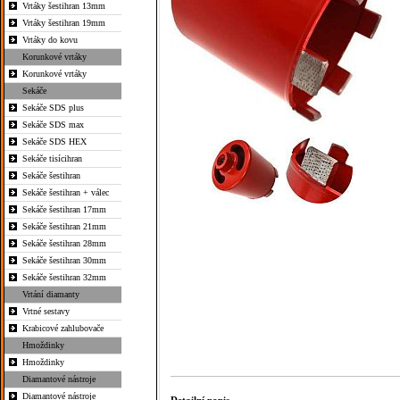
Vrtáky šestihran 13mm
Vrtáky šestihran 19mm
Vrtáky do kovu
Korunkové vrtáky
Korunkové vrtáky
Sekáče
Sekáče SDS plus
Sekáče SDS max
Sekáče SDS HEX
Sekáče tisícihran
Sekáče šestihran
Sekáče šestihran + válec
Sekáče šestihran 17mm
Sekáče šestihran 21mm
Sekáče šestihran 28mm
Sekáče šestihran 30mm
Sekáče šestihran 32mm
Vrtání diamanty
Vrtné sestavy
Krabicové zahlubovače
Hmoždinky
Hmoždinky
Diamantové nástroje
Diamantové nástroje