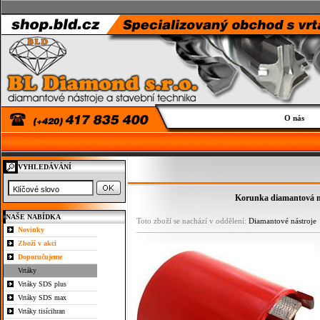
O nás
VYHLEDÁVÁNÍ
Korunka diamantová na
NAŠE NABÍDKA
Toto zboží se nachází v oddělení:
Diamantové nástroje
Novinky
Zboží v akci
Doporučujeme
Vrtáky
Vrtáky SDS plus
Vrtáky SDS max
Vrtáky tisícihran