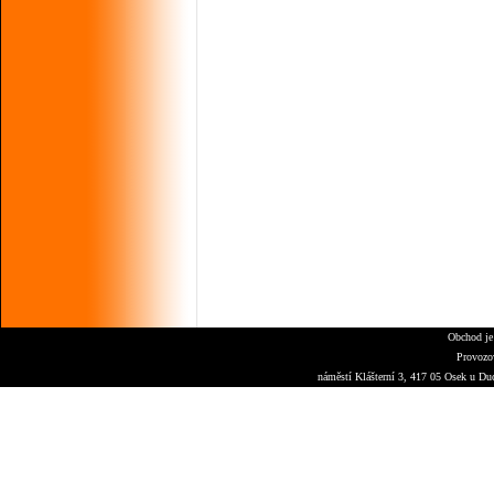
Obchod je
Provozo
náměstí Klášterní 3, 417 05 Osek u Du