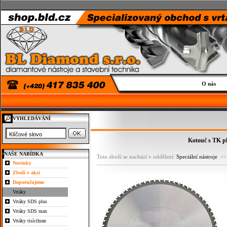
O nás
VYHLEDÁVÁNÍ
Kotouč s TK pl
NAŠE NABÍDKA
Toto zboží se nachází v oddělení:
Speciální nástroje
>
Novinky
Zboží v akci
Doporučujeme
Vrtáky
Vrtáky SDS plus
Vrtáky SDS max
Vrtáky tisícihran