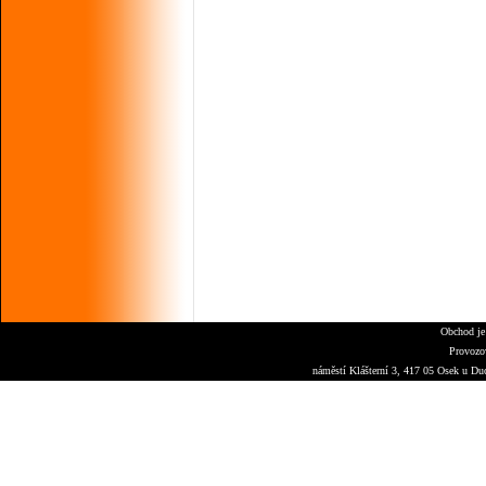
Obchod je
Provozo
náměstí Klášterní 3, 417 05 Osek u Du