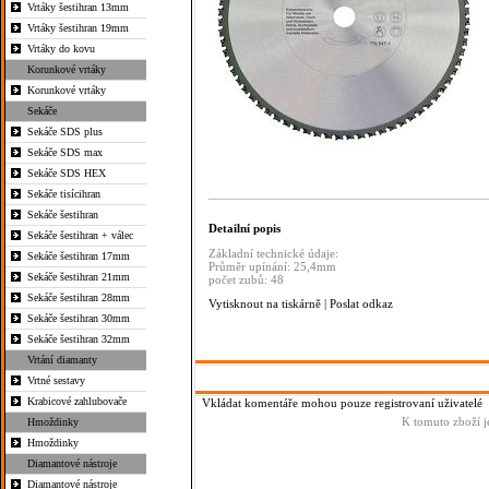
Vrtáky šestihran 13mm
Vrtáky šestihran 19mm
Vrtáky do kovu
Korunkové vrtáky
Korunkové vrtáky
Sekáče
Sekáče SDS plus
Sekáče SDS max
Sekáče SDS HEX
Sekáče tisícihran
Sekáče šestihran
Detailní popis
Sekáče šestihran + válec
Základní technické údaje:
Sekáče šestihran 17mm
Průměr upínání: 25,4mm
Sekáče šestihran 21mm
počet zubů: 48
Sekáče šestihran 28mm
Vytisknout na tiskárně
|
Poslat odkaz
Sekáče šestihran 30mm
Sekáče šestihran 32mm
Vrtání diamanty
Vrtné sestavy
Krabicové zahlubovače
Vkládat komentáře mohou pouze registrovaní uživatelé
K tomuto zboží j
Hmoždinky
Hmoždinky
Diamantové nástroje
Diamantové nástroje