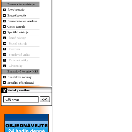
Brusné a řezné nástroje
Řezné kotouče
Brusné kotouče
Brusné kotouče lamelové
Čistící kotouče
Speciální nástroje
Řezné nástroje
Brusné nástroje
Frézovací
Stupňovité vrtáky
Kuželové vrtáky
Záhlubníky
Bimetalové korunky HSS
Bimetalové korunky
Speciální příslušenství
Novinky emailem