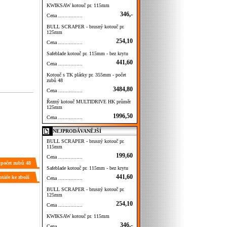
KWIKSAW kotouč pr. 115mm
346,-
Cena ................
BULL SCRAPER - brusný kotouč pr.
125mm
254,10
Cena ................
Safeblade kotouč pr. 115mm - bez krytu
441,60
Cena ................
Kotouč s TK plátky pr. 355mm - počet
zubů 48
3484,80
Cena ................
Řezný kotouč MULTIDRIVE HK průměr
125mm
1996,50
Cena ................
NEJPRODÁVANĚJŠÍ
BULL SCRAPER - brusný kotouč pr.
115mm
199,60
Cena ................
 počet zubů 48
Safeblade kotouč pr. 115mm - bez krytu
441,60
táře ke zboží
Cena ................
BULL SCRAPER - brusný kotouč pr.
125mm
254,10
Cena ................
KWIKSAW kotouč pr. 115mm
346,-
Cena ................