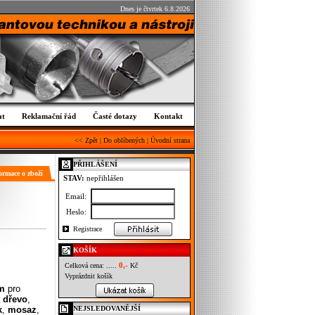
Dnes je čtvrtek 6.8.2026
at
Reklamační řád
Časté dotazy
Kontakt
<< Zpět
|
Do oblíbených
|
Úvodní strana
PŘIHLÁŠENÍ
ormace o zboží
STAV:
nepřihlášen
Email:
Heslo:
Registrace
KOŠÍK
0,-
Celková cena: .....
Kč
Vyprázdnit košík
m
pro
a
dřevo
,
NEJSLEDOVANĚJŠÍ
k
,
mosaz
,