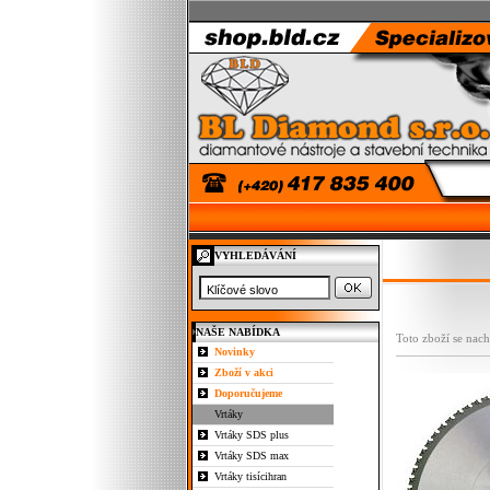
VYHLEDÁVÁNÍ
NAŠE NABÍDKA
Toto zboží se nach
Novinky
Zboží v akci
Doporučujeme
Vrtáky
Vrtáky SDS plus
Vrtáky SDS max
Vrtáky tisícihran