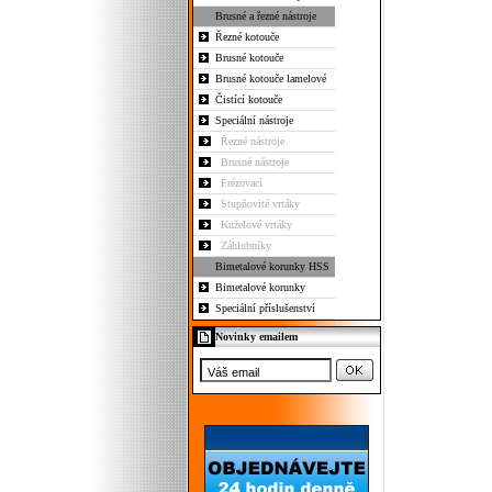
Brusné a řezné nástroje
Řezné kotouče
Brusné kotouče
Brusné kotouče lamelové
Čistící kotouče
Speciální nástroje
Řezné nástroje
Brusné nástroje
Frézovací
Stupňovité vrtáky
Kuželové vrtáky
Záhlubníky
Bimetalové korunky HSS
Bimetalové korunky
Speciální příslušenství
Novinky emailem