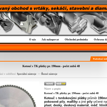
O nás
Jak nakupovat
Obchodní podmínky
Ochrana d
Podrobné inf
Kotouč s TK plátky pr. 190mm - počet zubů 48
ází v oddělení:
Speciální nástroje
>>
Řezné nástroje
Název a popis:
Kotouč s TK plátky pr. 190mm - počet zubů 48
Kotouč
s
tvrdokovými plátky
průměr
190m
pokosové pily
,
maflíky
a jiné
pily
určené n
plast
,
desky
,
deskový materiál
,
měď
,
hliní