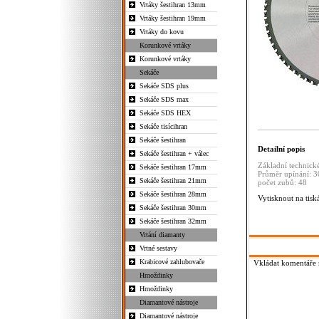
Vrtáky šestihran 13mm
Vrtáky šestihran 19mm
Vrtáky do kovu
Korunkové vrtáky
Korunkové vrtáky
Sekáče
Sekáče SDS plus
Sekáče SDS max
Sekáče SDS HEX
Sekáče tisícihran
Sekáče šestihran
Detailní popis
Sekáče šestihran + válec
Základní technické
Sekáče šestihran 17mm
Průměr upínání:
Sekáče šestihran 21mm
počet zubů: 48
Sekáče šestihran 28mm
Vytisknout na tisk
Sekáče šestihran 30mm
Sekáče šestihran 32mm
Vrtání diamanty
Vrtné sestavy
Krabicové zahlubovače
Vkládat komentáře m
Hmoždinky
Hmoždinky
Diamantové nástroje
Diamantové nástroje