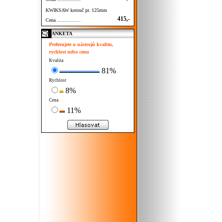
KWIKSAW kotouč pr. 125mm
415,-
Cena ................
ANKETA
Preferujete u nástrojů kvalitu,
rychlost nebo cenu
Kvalita
81%
Rychlost
8%
Cena
11%