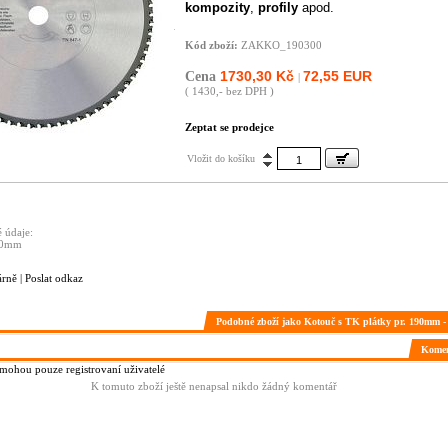
kompozity
,
profily
apod.
Kód zboží:
ZAKKO_190300
1730,30 Kč
72,55 EUR
Cena
|
( 1430,- bez DPH )
Zeptat se prodejce
Vložit do košíku
 údaje:
 30mm
árně
|
Poslat odkaz
Podobné zboží jako Kotouč s TK plátky pr. 190mm -
Komen
ohou pouze registrovaní uživatelé
K tomuto zboží ještě nenapsal nikdo žádný komentář